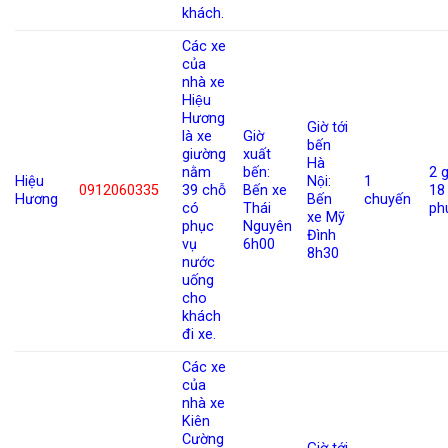
khách.
Các xe
của
nhà xe
Hiệu
Hương
Giờ tới
là xe
Giờ
bến
giường
xuất
Hà
nằm
bến:
2 g
Hiệu
Nội:
1
0912060335
39 chỗ
Bến xe
18
Hương
Bến
chuyến
có
Thái
ph
xe Mỹ
phục
Nguyên
Đình
vụ
6h00
8h30
nước
uống
cho
khách
đi xe.
Các xe
của
nhà xe
Kiên
Cường