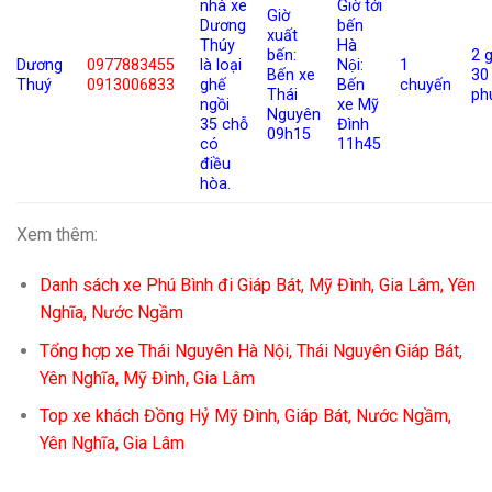
nhà xe
Giờ tới
Giờ
Dương
bến
xuất
Thúy
Hà
bến:
2 g
Dương
0977883455
là loại
Nội:
1
Bến xe
30
Thuý
0913006833
ghế
Bến
chuyến
Thái
ph
ngồi
xe Mỹ
Nguyên
35 chỗ
Đình
09h15
có
11h45
điều
hòa.
Xem thêm:
Danh sách xe Phú Bình đi Giáp Bát, Mỹ Đình, Gia Lâm, Yên
Nghĩa, Nước Ngầm
Tổng hợp xe Thái Nguyên Hà Nội, Thái Nguyên Giáp Bát,
Yên Nghĩa, Mỹ Đình, Gia Lâm
Top xe khách Đồng Hỷ Mỹ Đình, Giáp Bát, Nước Ngầm,
Yên Nghĩa, Gia Lâm