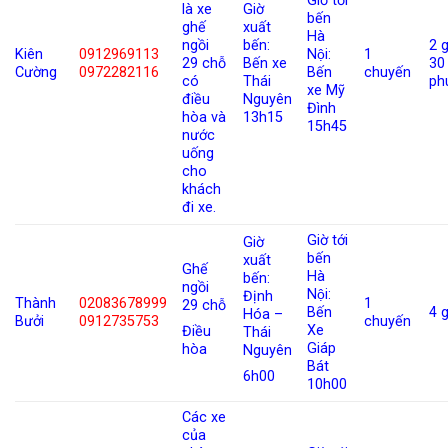
Giờ tới
là xe
Giờ
bến
ghế
xuất
Hà
ngồi
bến:
2 g
Kiên
0912969113
Nội:
1
29 chỗ
Bến xe
30
Cường
0972282116
Bến
chuyến
có
Thái
ph
xe Mỹ
điều
Nguyên
Đình
hòa và
13h15
15h45
nước
uống
cho
khách
đi xe.
Giờ tới
Giờ
bến
xuất
Ghế
Hà
bến:
ngồi
Nội:
Định
Thành
02083678999
1
29 chỗ
Bến
4 g
Hóa –
Bưởi
0912735753
chuyến
Xe
Điều
Thái
Giáp
hòa
Nguyên
Bát
6h00
10h00
Các xe
của