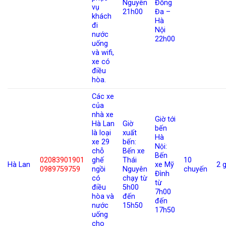
Nguyên
Đống
vụ
21h00
Đa –
khách
Hà
đi
Nội
nước
22h00
uống
và wifi,
xe có
điều
hòa.
Các xe
của
nhà xe
Giờ tới
Hà Lan
Giờ
bến
là loại
xuất
Hà
xe 29
bến:
Nội:
chỗ
Bến xe
Bến
02083901901
ghế
Thái
10
Hà Lan
xe Mỹ
2 g
0989759759
ngồi
Nguyên
chuyến
Đình
có
chạy từ
từ
điều
5h00
7h00
hòa và
đến
đến
nước
15h50
17h50
uống
cho