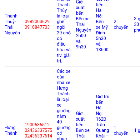
Giờ
Thanh
bến
xuất
Thủy
Hà
bến:
Thanh
là loại
Nội:
Bến xe
3 g
Thuỷ-
0982003629
ghế
Bến
2
Thái
30
Thái
0916847703
ngồi
xe Mỹ
chuyến
Nguyên
ph
Nguyên
29 chỗ
Đình
2h00
có
5h30
và
điều
và
9h30
hòa và
13h00
tivi giải
trí.
Các xe
của
nhà xe
Hưng
Thành
Giờ tới
là loại
bến
xe
Hà
giường
Giờ
Nội:
nằm
xuất
162B
40
1900636512
bến:
Trần
Hưng
giường
1
02436337575
Bến xe
Quang
1 g
Thành
có
chuyến
02436337614
Thái
Khải –
phục