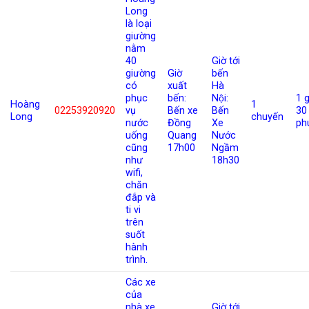
Long
là loại
giường
nằm
40
Giờ tới
giường
Giờ
bến
có
xuất
Hà
phục
bến:
Nội:
1 g
Hoàng
1
02253920920
vụ
Bến xe
Bến
30
Long
chuyến
nước
Đồng
Xe
ph
uống
Quang
Nước
cũng
17h00
Ngầm
như
18h30
wifi,
chăn
đắp và
ti vi
trên
suốt
hành
trình.
Các xe
của
nhà xe
Giờ tới