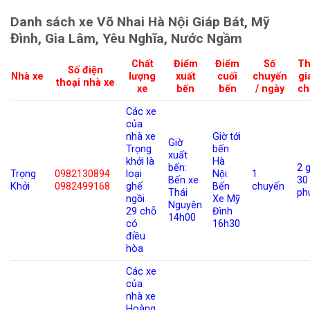
Danh sách xe Võ Nhai Hà Nội Giáp Bát, Mỹ
Đình, Gia Lâm, Yêu Nghĩa, Nước Ngầm
Chất
Điểm
Điểm
Số
Th
Số điện
Nhà xe
lượng
xuất
cuối
chuyến
gi
thoại nhà xe
xe
bến
bến
/ ngày
ch
Các xe
của
nhà xe
Giờ tới
Giờ
Trọng
bến
xuất
khởi là
Hà
bến:
2 g
Trọng
0982130894
loại
Nội:
1
Bến xe
30
Khởi
0982499168
ghế
Bến
chuyến
Thái
ph
ngồi
Xe Mỹ
Nguyên
29 chỗ
Đình
14h00
có
16h30
điều
hòa
Các xe
của
nhà xe
Hoàng