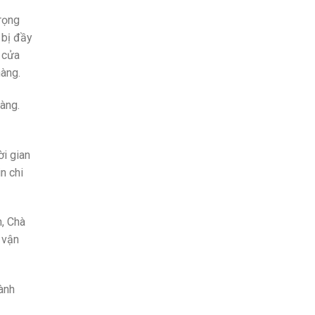
trọng
 bị đầy
m cửa
hàng.
àng.
ời gian
n chi
n, Chà
 vận
hành