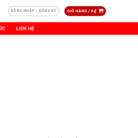
ĐĂNG NHẬP / ĐĂNG KÝ
GIỎ HÀNG /
0
₫
TỨC
LIÊN HỆ