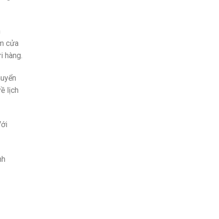
h
èm cửa
i hàng.
huyển
ề lịch
Với
nh