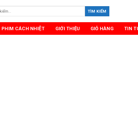
TÌM KIẾM
PHIM CÁCH NHIỆT
GIỚI THIỆU
GIỎ HÀNG
TIN 