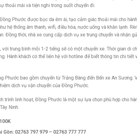
 thoải mái và tiện nghi trong suốt chuyến đi.
inh Đồng Phước được bọc da êm ái, tạo cảm giác thoải mái cho hàn
như hệ thống âm thanh, wifi, điều hòa, nước uống và khăn lạnh. R
. Đồng thời, nhà xe cung cấp dịch vụ xe trung chuyển và nhận gử
 với trung bình mỗi 1-2 tiếng sẽ có một chuyến xe. Thời gian di c
g. Hành khách có thể liên hệ với hotline để biết thông tin chi tiết v
h Đồng Phước bao gồm chuyến từ Trảng Bàng đến Bến xe An Sương. 
nghiệm dịch vụ vận chuyển của Đồng Phước.
ịch trình linh hoạt, Đồng Phước là một sự lựa chọn phù hợp cho hà
 Tây Ninh.
: 100K
Sài Gòn: 02763 797 979 – 02763 777 777