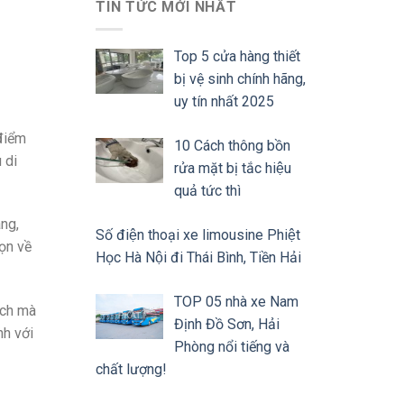
TIN TỨC MỚI NHẤT
Top 5 cửa hàng thiết
bị vệ sinh chính hãng,
uy tín nhất 2025
điểm
10 Cách thông bồn
 di
rửa mặt bị tắc hiệu
quả tức thì
àng,
Số điện thoại xe limousine Phiệt
ọn về
Học Hà Nội đi Thái Bình, Tiền Hải
TOP 05 nhà xe Nam
 ích mà
Định Đồ Sơn, Hải
nh với
Phòng nổi tiếng và
chất lượng!