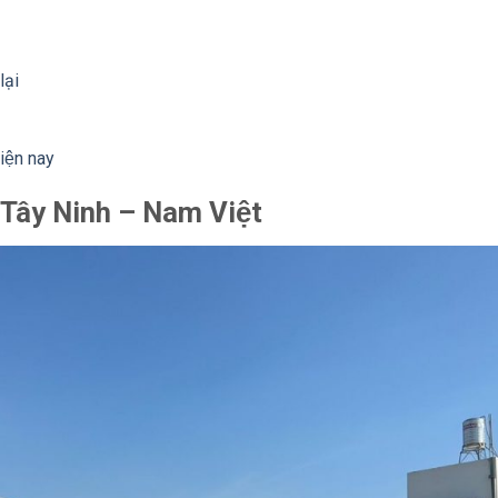
ại
iện nay
g Tây Ninh – Nam Việt