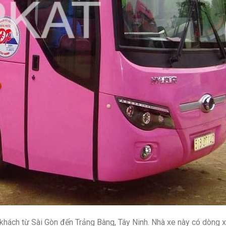
hách từ Sài Gòn đến Trảng Bàng, Tây Ninh. Nhà xe này có dòng 