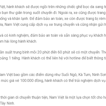
 Việt, hành khách sẽ được ngồi trên những chiếc ghế bọc da sang 
úp bạn thư giãn trong suốt chuyến đi. Ngoài ra, xe cũng được trang
c uống và khăn lạnh. Để đảm bảo an toàn, xe còn được trang bị rè
ữa, Nam Việt cung cấp dịch vụ xe trung chuyển và cũng nhận gửi 
và có kinh nghiệm, đảm bảo an toàn và sẵn sàng phục vụ khách h
àm hài lòng hành khách.
 tần suất trung bình mỗi 20 phút đến 60 phút sẽ có một chuyến. Th
oảng 1 tiếng. Hành khách có thể liên hệ với hotline để biết thông ti
của Nam Việt bao gồm các điểm dừng như Suối Ngô, Kà Tum, Ninh Sơ
 mức giá vé 100.000 đồng, hành khách có thể trải nghiệm dịch vụ
 thời gian di chuyển thuận tiện, Nam Việt là một lựa chọn tốt cho 
 Tây Ninh.