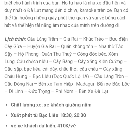
biệt cho hành trình của bạn. Họ tự hào là nhà xe đầu tiên và
duy nhất ở Đà Lạt mang đến dịch vụ karaoke trên xe. Bạn có
thể tận hưởng những giây phút thư giãn và vui vẻ bằng cách
hát và thể hiện tài năng âm nhạc của mình trên đường đi.
Lịch trình:
Cầu Láng Trâm – Giá Rai – Khúc Tréo – Bưu điện
Cây Gừa – Huyện Giá Rai – Quán không tên – Nhà thờ Tắc
Sậy – Hộ Phòng -Quán Thu Thuỷ – Cống đốc béc, Xóm
Lung, Cầu chệch niêu – Cây Bàng – Cây xăng Kiên Cường –
Cầu sập, bạc liêu, cái dày, châu thới, cầu châu – Cây xăng
Châu Hưng – Bạc Liêu (Dọc Quốc Lộ 1A) – Cầu Láng Tròn –
Cầu Đồng Nai – Bến xe Tam Hiệp -Madagui -Bến xe Bảo Lộc
– Di Linh – Đức Trọng – Phi Nôm – Bến Xe Đà Lạt
Chất lượng xe: xe khách giường nằm
Xuất phát từ Bạc Liêu:18:30, 20:30
vé xe khách dự kiến: 410K/vé