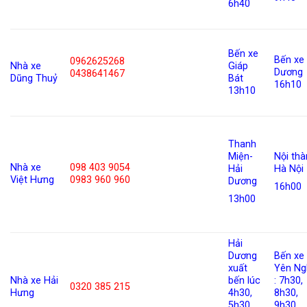
6h40
Bến xe
Bến xe
0962625268
Nhà xe
Giáp
Dương
0438641467
Dũng Thuỷ
Bát
16h10
13h10
Thanh
Miện-
Nội th
Nhà xe
098 403 9054
Hải
Hà Nội
Việt Hưng
0983 960 960
Dương
16h00
13h00
Hải
Dương
Bến xe
xuất
Yên Ng
Nhà xe Hải
bến lúc
: 7h30,
0320 385 215
Hưng
4h30,
8h30,
5h30,
9h30,