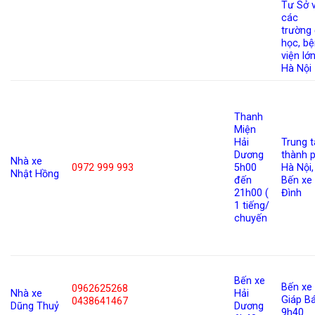
Tư Sở 
các
trường 
học, b
viện lớn
Hà Nội
Thanh
Miện
Hải
Trung 
Dương
thành 
Nhà xe
0972 999 993
5h00
Hà Nội,
Nhật Hồng
đến
Bến xe
21h00 (
Đình
1 tiếng/
chuyến
Bến xe
Bến xe
0962625268
Nhà xe
Hải
Giáp B
0438641467
Dũng Thuỷ
Dương
9h40