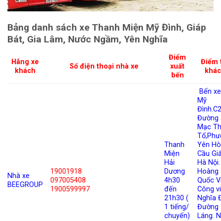
Bảng danh sách xe Thanh Miện Mỹ Đình, Giáp
Bát, Gia Lâm, Nước Ngầm, Yên Nghĩa
Điểm
Hãng xe
Điểm 
Số điện thoại nhà xe
xuất
khách
khá
bến
Bến x
Mỹ
Đình.C
Đường
Mạc Th
Tổ,Phư
Thanh
Yên Hò
Miện
Cầu Giấ
Hải
Hà Nội.
19001918
Dương
Hoàng
Nhà xe
097005408
4h30
Quốc Vi
BEEGROUP
1900599997
đến
Công v
21h30 (
Nghĩa 
1 tiếng/
Đường
chuyến)
Láng. 