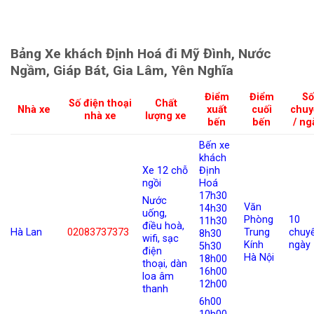
Bảng Xe khách Định Hoá đi Mỹ Đình, Nước
Ngầm, Giáp Bát, Gia Lâm, Yên Nghĩa
Điểm
Điểm
Số
Số điện thoại
Chất
Nhà xe
xuất
cuối
chuy
nhà xe
lượng xe
bến
bến
/ ng
Bến xe
khách
Xe 12 chỗ
Định
ngồi
Hoá
17h30
Nước
Văn
14h30
uống,
Phòng
10
11h30
điều hoà,
Hà Lan
02083737373
Trung
chuy
8h30
wifi, sạc
Kính
ngày
5h30
điện
Hà Nội
18h00
thoại, dàn
16h00
loa âm
12h00
thanh
6h00