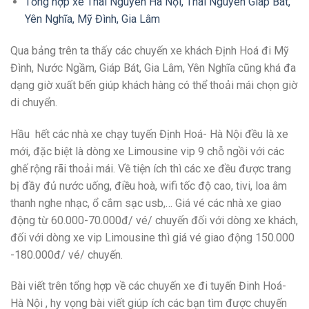
Tổng hợp xe Thái Nguyên Hà Nội, Thái Nguyên Giáp Bát,
Yên Nghĩa, Mỹ Đình, Gia Lâm
Qua bảng trên ta thấy
các chuyến xe khách Định Hoá đi Mỹ
Đình, Nước Ngầm, Giáp Bát, Gia Lâm, Yên Nghĩa cũng khá đa
dạng giờ xuất bến giúp khách hàng có thể thoải mái chọn giờ
di chuyển.
Hầu hết các nhà xe chạy tuyến Định Hoá- Hà Nội đều là xe
mới, đặc biệt là dòng xe Limousine vip 9 chỗ ngồi với các
ghế rộng rãi thoải mái. Về tiện ích thì các xe đều được trang
bị đầy đủ nước uống, điều hoà, wifi tốc độ cao, tivi, loa âm
thanh nghe nhạc, ổ cắm sạc usb,… Giá vé các nhà xe giao
động từ 60.000-70.000đ/ vé/ chuyến đối với dòng xe khách,
đối với dòng xe vip Limousine thì giá vé giao động 150.000
-180.000đ/ vé/ chuyến.
Bài viết trên tổng hợp về các chuyến xe đi tuyến Đinh Hoá-
Hà Nội , hy vọng bài viết giúp ích các bạn tìm được chuyến