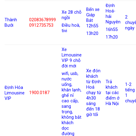
Định
Bến xe
Hoá-
Xe 28 chỗ
Giáp
hái
2
ngồi
Thành
02083678999
Bát
Nguyên
chuy
Bưởi
0912735753
Điều hoà,
12h55
ngày
16h55
tivi
13h20
17h20
Xe
Limousine
VIP 9 chỗ
đời mới
Xe đón
wifi, usb,
khách
nước
từ Định
Trả
1-2
uống,
Hoá
khách
Định Hóa
tiếng
khăn lạnh,
1900.0187
chạy từ
tại các
Limousine
1
ghế nỉ
4h30
điểm ở
VIP
chuy
cao cấp,
sáng
Hà Nội
sang
đến 18
trọng,
giờ tối
không bắt
khách
dọc
đường