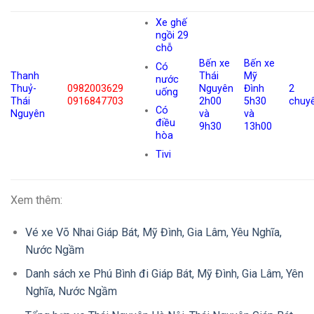
Xe ghế
ngồi 29
chỗ
Bến xe
Bến xe
Có
Thanh
Thái
Mỹ
nước
Thuỷ-
0982003629
Nguyên
Đình
2
uống
Thái
0916847703
2h00
5h30
chuy
Có
Nguyên
và
và
điều
9h30
13h00
hòa
Tivi
Xem thêm:
Vé xe Võ Nhai Giáp Bát, Mỹ Đình, Gia Lâm, Yêu Nghĩa,
Nước Ngầm
Danh sách xe Phú Bình đi Giáp Bát, Mỹ Đình, Gia Lâm, Yên
Nghĩa, Nước Ngầm