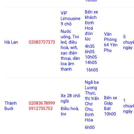
10h00
Bến xe
VIP
khách
Limousine
Định
9 chỗ
Hoá
Nước
đón
Văn
5
uống, Tivi
lúc
Phòng
Hà Lan
02083737373
chuy
led, điều
64 Yên
4h35
ngày
hoà, wifi,
Phụ
6h05
sạc điện
10h05
thoại, dàn
14h05
loa âm
thanh
16h05
Ngã ba
Lương
Thực,
Xe 28 chỗ
Bến xe
thị trấn
1
ngồi
Thành
02083678999
Giáp
Chợ
chuy
Bưởi
0912735753
Bát
Điều hoà,
Chu,
ngày
10h00
tivi
Định
Hóa
6h00