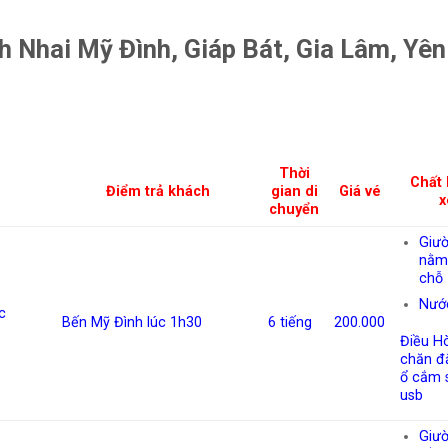
 Nhai Mỹ Đình, Giáp Bát, Gia Lâm, Yên
Thời
Chất 
Điểm trả khách
gian di
Giá vé
x
chuyển
Giư
nằm
chỗ
Nướ
c
Bến Mỹ Đình lúc 1h30
6 tiếng
200.000
Điều Hò
chăn đắp
ổ cắm 
usb
Giư