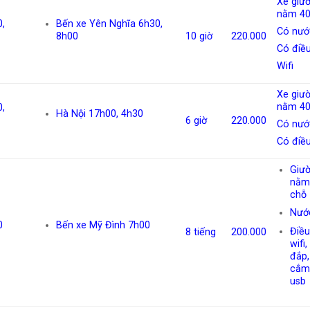
Xe giư
nằm 40
,
Bến xe Yên Nghĩa 6h30,
Có nướ
8h00
10 giờ
220.000
Có điề
Wifi
Xe giư
nằm 40
,
Hà Nội 17h00, 4h30
6 giờ
220.000
Có nướ
Có điề
Giư
nằm
chỗ
Nướ
0
Bến xe Mỹ Đình 7h00
Điều
8 tiếng
200.000
wifi
đắp, 
cắm
usb