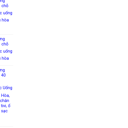
ờng
 chỗ
c uống
u hòa
ờng
 chỗ
c uống
u hòa
ờng
 40
c Uống
 Hòa,
, chăn
tivi, ổ
 sạc