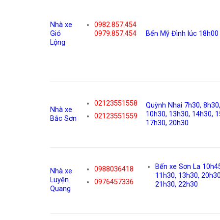
Nhà xe
0982.857.454
Gió
0979.857.454
Bến Mỹ Đình lúc 18h00
Lộng
02123551558
Quỳnh Nhai 7h30, 8h30,
Nhà xe
10h30, 13h30, 14h30, 1
02123551559
Bắc Sơn
17h30, 20h30
Bến xe Sơn La 10h45
0988036418
Nhà xe
11h30, 13h30, 20h30
Luyện
0976457336
21h30, 22h30
Quang