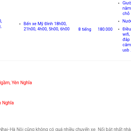
Giư
nằm
chỗ
,
Nướ
Bến xe Mỹ Đình 18h00,
,
21h00, 4h00, 5h00, 6h00
Điều
8 tiếng
180.000
wifi
đắp t
cắm
usb 
Ngầm, Yên Nghĩa
n Nghĩa
Nhai-Hà Nội cũng không có quá nhiều chuyến xe. Nổi bật nhất nhà