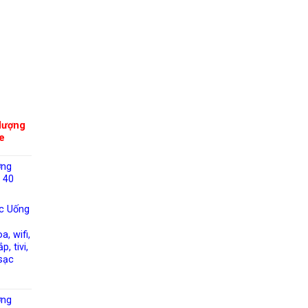
lượng
e
ờng
 40
c Uống
a, wifi,
, tivi,
sạc
ờng