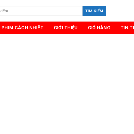
TÌM KIẾM
PHIM CÁCH NHIỆT
GIỚI THIỆU
GIỎ HÀNG
TIN 