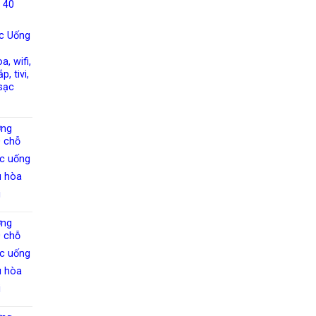
 40
c Uống
a, wifi,
, tivi,
sạc
ờng
 chỗ
c uống
u hòa
i
ờng
 chỗ
c uống
u hòa
i