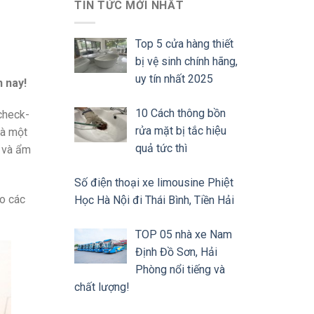
TIN TỨC MỚI NHẤT
Top 5 cửa hàng thiết
bị vệ sinh chính hãng,
uy tín nhất 2025
n nay!
10 Cách thông bồn
check-
rửa mặt bị tắc hiệu
là một
quả tức thì
c và ẩm
Số điện thoại xe limousine Phiệt
ảo các
Học Hà Nội đi Thái Bình, Tiền Hải
TOP 05 nhà xe Nam
Định Đồ Sơn, Hải
Phòng nổi tiếng và
chất lượng!