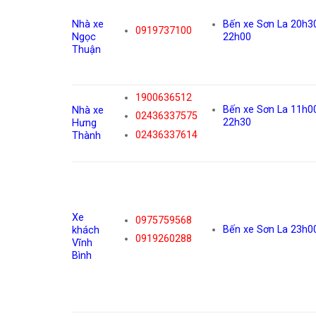
Nhà xe
Bến xe Sơn La 20h30
0919737100
Ngọc
22h00
Thuận
1900636512
Bến xe Sơn La 11h00
Nhà xe
02436337575
22h30
Hưng
02436337614
Thành
Xe
0975759568
Bến xe Sơn La 23h0
khách
0919260288
Vĩnh
Bình