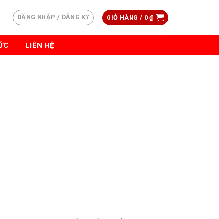
ĐĂNG NHẬP / ĐĂNG KÝ
GIỎ HÀNG /
0
₫
TỨC
LIÊN HỆ