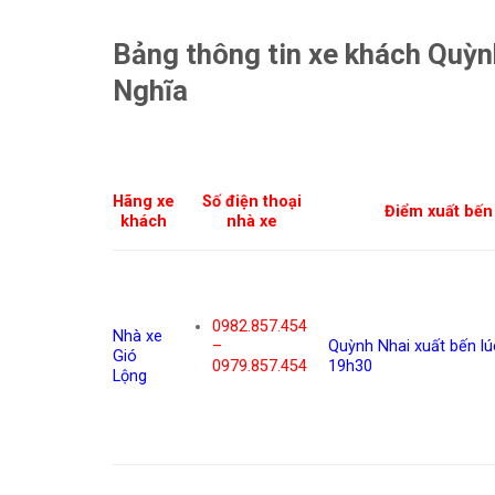
Bảng thông tin xe khách Quỳnh
Nghĩa
Hãng xe
Số điện thoại
Điểm xuất bến
khách
nhà xe
0982.857.454
Nhà xe
–
Quỳnh Nhai xuất bến lú
Gió
0979.857.454
19h30
Lộng