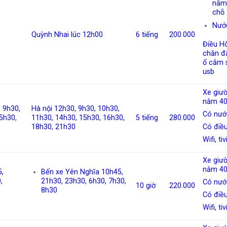
nằm
chỗ
Nướ
Quỳnh Nhai lúc 12h00
6 tiếng
200.000
Điều Hò
chăn đắp
ổ cắm 
usb
Xe giư
nằm 40
 9h30,
Hà nội 12h30, 9h30, 10h30,
Có nướ
5h30,
11h30, 14h30, 15h30, 16h30,
5 tiếng
280.000
18h30, 21h30
Có điề
Wifi, tiv
Xe giư
nằm 40
,
Bến xe Yên Nghĩa 10h45,
,
21h30, 23h30, 6h30, 7h30,
Có nướ
10 giờ
220.000
8h30
Có điề
Wifi, tiv