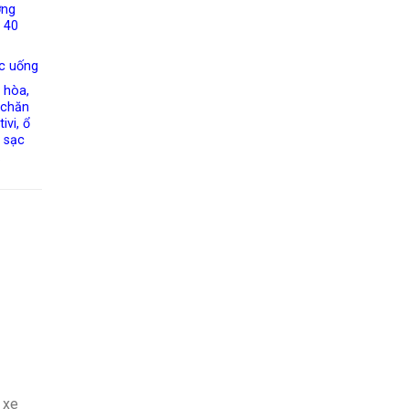
ờng
 40
c uống
 hòa,
, chăn
ivi, ổ
 sạc
.
 xe