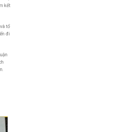
am kết
và tổ
ến đi
huận
ch
n.