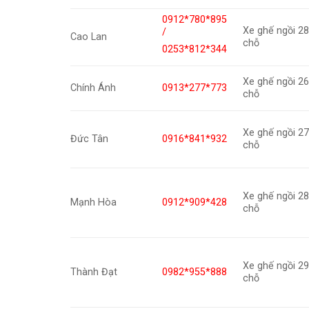
0912*780*895
Xe ghế ngồi 2
/
Cao Lan
chỗ
0253*812*344
Xe ghế ngồi 2
Chính Ánh
0913*277*773
chỗ
Xe ghế ngồi 2
Đức Tân
0916*841*932
chỗ
Xe ghế ngồi 2
Mạnh Hòa
0912*909*428
chỗ
Xe ghế ngồi 2
Thành Đạt
0982*955*888
chỗ