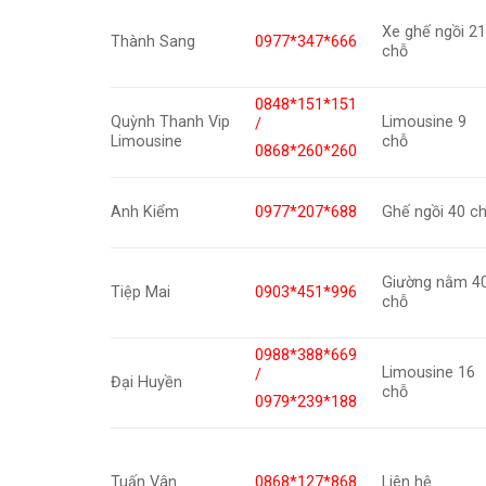
Xe ghế ngồi 2
Thành Sang
0977*347*666
chỗ
0848*151*151
Quỳnh Thanh Vip
Limousine 9
/
Limousine
chỗ
0868*260*260
Anh Kiểm
0977*207*688
Ghế ngồi 40 c
Giường nằm 4
Tiệp Mai
0903*451*996
chỗ
0988*388*669
Limousine 16
/
Đại Huyền
chỗ
0979*239*188
Tuấn Vân
0868*127*868
Liên hệ