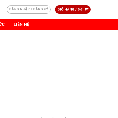
ĐĂNG NHẬP / ĐĂNG KÝ
GIỎ HÀNG /
0
₫
TỨC
LIÊN HỆ