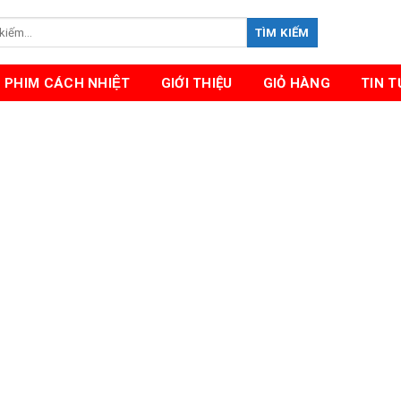
TÌM KIẾM
PHIM CÁCH NHIỆT
GIỚI THIỆU
GIỎ HÀNG
TIN 