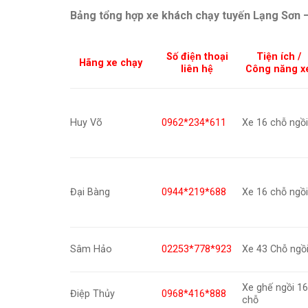
Bảng tổng hợp xe khách chạy tuyến Lạng Sơn – 
Số điện thoại
Tiện ích /
Hãng xe chạy
liên hệ
Công năng x
Huy Võ
0962*234*611
Xe 16 chỗ ngồ
Đại Bàng
0944*219*688
Xe 16 chỗ ngồ
Sâm Hảo
02253*778*923
Xe 43 Chỗ ngồ
Xe ghế ngồi 1
Điệp Thủy
0968*416*888
chỗ