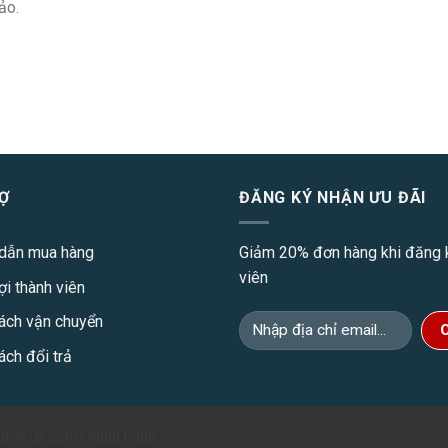
ảo.
Ợ
ĐĂNG KÝ NHẬN ƯU ĐÃI
dẫn mua hàng
Giảm 20% đơn hàng khi đăng k
viên
ợi thành viên
ách vận chuyển
ách đổi trả
88vin.us.com/
hd88
hd88