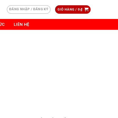
ĐĂNG NHẬP / ĐĂNG KÝ
GIỎ HÀNG /
0
₫
TỨC
LIÊN HỆ