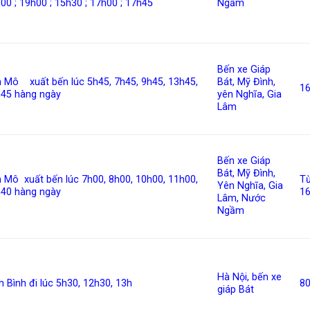
00 ; 19h00 ; 15h30 ; 17h00 ; 17h45
Ngầm
Bến xe Giáp
n Mô xuất bến lúc
5h45, 7h45, 9h45, 13h45,
Bát, Mỹ Đình,
1
h45
hàng ngày
yên Nghĩa, Gia
Lâm
Bến xe Giáp
Bát, Mỹ Đình,
 Mô xuất bến lúc
7h00, 8h00, 10h00, 11h00,
T
Yên Nghĩa, Gia
40 hàng ngày
1
Lâm, Nước
Ngầm
Hà Nội, bến xe
h Bình đi lúc 5h30, 12h30, 13h
8
giáp Bát