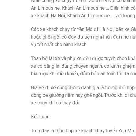
Nhìn chung xe chạy từ Yên Mô đi Hà Nội có khá nh
An Limousine, Khánh An Limousine … Điển hình có
xe khách Hà Nội, Khánh An Limousine … với lượng 
Các xe khách chạy từ Yên Mô đi Hà Nội, bến xe G
hoặc ghế ngồi có đầy đủ tiện nghi hiện đại như nướ
vụ tốt nhất cho hành khách.
Toàn bộ lái xe và phụ xe đều được tuyển chọn khắt 
xe có bằng lái đúng chuyên ngành, có kinh nghiệm 
bia rượu khi điều khiển, đảm bảo an toàn tối đa ch
Giá vé đi xe cũng được đánh giá là tương đối hợp 
dòng xe giường nằm hay ghế ngồi. Trước khi di chu
xe chạy khi có thay đổi.
Kết Luận
Trên đây là
tổng hợp xe khách chạy tuyến Yên Mô 