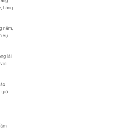
ràng
e, hãng
ng nằm,
h vụ
ng lái
 với
vào
 giờ
Ngầm