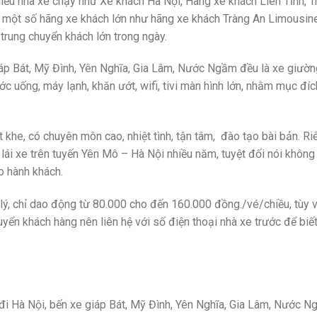
iều nhà xe chạy như Xe khách Hà Nội, Hãng xe khách Liên Tỉnh, T
 một số hãng xe khách lớn như hãng xe khách Tràng An Limousin
trung chuyển khách lớn trong ngày.
iáp Bát, Mỹ Đình, Yên Nghĩa, Gia Lâm, Nước Ngầm đều là xe giườ
c uống, máy lạnh, khăn ướt, wifi, tivi màn hình lớn, nhằm mục đíc
khe, có chuyên môn cao, nhiệt tình, tận tâm, đào tạo bài bản. Riê
lái xe trên tuyến Yên Mô – Hà Nội nhiều năm, tuyệt đối nói không
o hành khách.
lý, chỉ dao động từ 80.000 cho đến 160.000 đồng./vé/chiều, tùy 
yển khách hàng nên liên hệ với số điện thoại nhà xe trước để biết
đi Hà Nội, bến xe giáp Bát, Mỹ Đình, Yên Nghĩa, Gia Lâm, Nước 