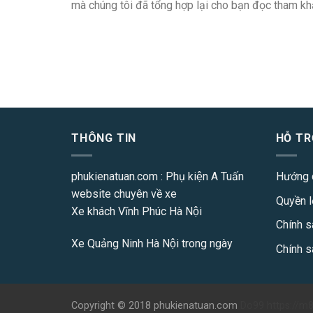
mà chúng tôi đã tổng hợp lại cho bạn đọc tham kh
THÔNG TIN
HỖ TR
phukienatuan.com
: Phụ kiện A Tuấn
Hướng 
website chuyên về xe
Quyền l
Xe khách Vĩnh Phúc Hà Nội
Chính s
Xe Quảng Ninh Hà Nội
trong ngày
Chính s
Copyright © 2018 phukienatuan.com
Do99
https://m