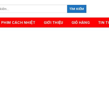
TÌM KIẾM
PHIM CÁCH NHIỆT
GIỚI THIỆU
GIỎ HÀNG
TIN 