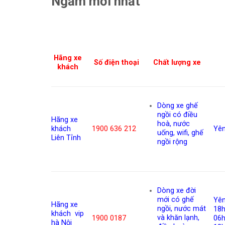
Ngầm mới nhất
Hãng xe
Số điện thoại
Chất lượng xe
khách
Dòng xe ghế
ngồi có điều
Hãng xe
hoà, nước
khách
1900 636 212
Yê
uống, wifi, ghế
Liên Tỉnh
ngồi rộng
Dòng xe đời
mới có ghế
Yên
Hãng xe
ngồi, nước mát
18h
khách
vip
và khăn lạnh,
1900 0187
06h
hà Nội