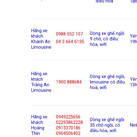
điều hoà
18h
Hãng xe
Dòng xe ghế ngồi
0988 552 107
khách
Yê
9 chỗ, có điều
Khánh An
19
04 3 664 6135
hòa, wifi
Limousine
Hãng xe
Dòng xe ghế ngồi,
khách
Yên
1900 888684
limousine có điều
Tràng An
15h
hoà, wifi
Limousine
Hãng xe
0949225656
Dòng xe ghế ngồi
khách
02293862228
35 chỗ ngồi, có
Nin
Hoàng
0913370186
điều hòa, wifi
Thìn
0904506402